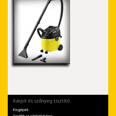
Kárpit és szőnyeg tisztító
Kisgépek
Tovább az ajánlatkérésre . . .