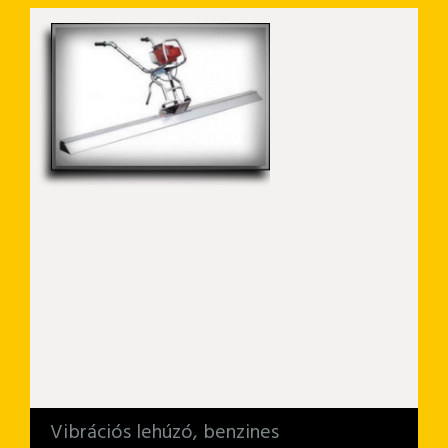
Vibrációs lehúzó, benzines