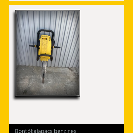
Bontókalapács benzines