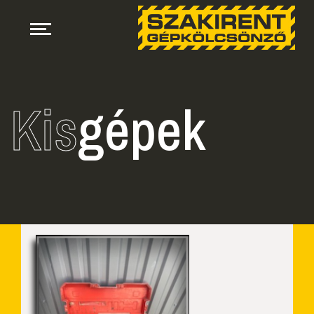
Kis
gépek