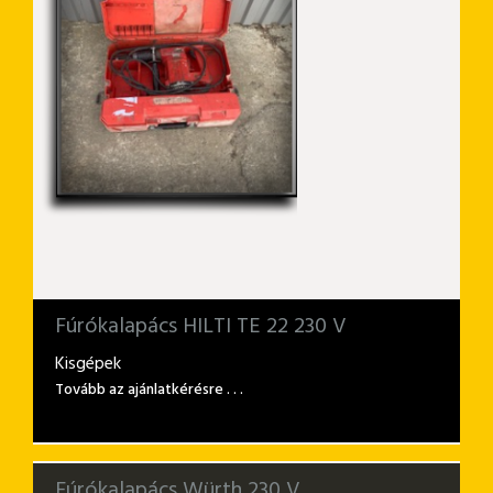
Fúrókalapács HILTI TE 22 230 V
Kisgépek
Tovább az ajánlatkérésre . . .
Fúrókalapács Würth 230 V