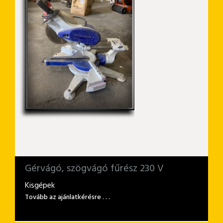
Gérvágó, szögvágó fűrész 230 V
Kisgépek
Tovább az ajánlatkérésre . . .