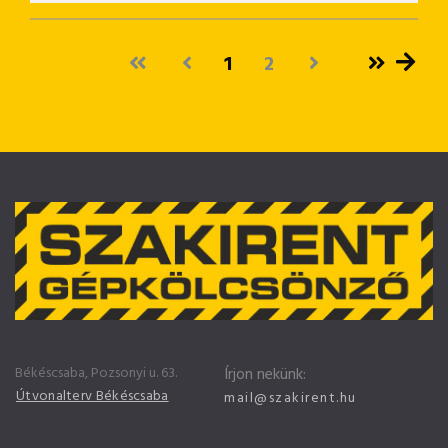
1
2
Békéscsaba, Pozsonyi u. 63.
Írjon nekünk:
Útvonalterv Békéscsaba
mail@szakirent.hu