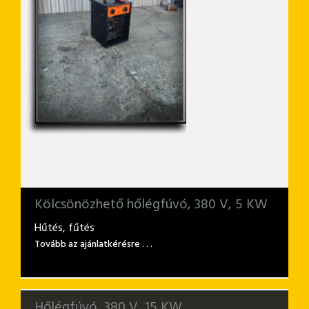
Kölcsönözhető hőlégfúvó, 380 V, 5 KW
Hűtés, fűtés
Tovább az ajánlatkérésre . . .
Hőlégfúvó, 380 V, 15 KW