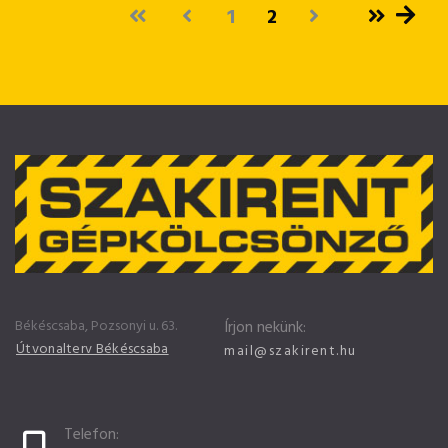
1
2
Békéscsaba, Pozsonyi u. 63.
Írjon nekünk:
Útvonalterv Békéscsaba
mail@szakirent.hu
Telefon: