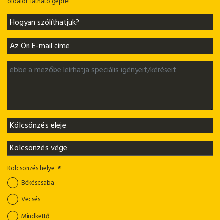
oldalon látható gépre!
Kölcsönzés helye
*
Békéscsaba
Vecsés
Mindkettő