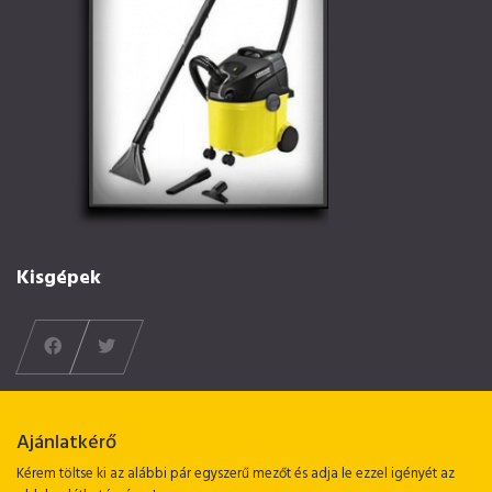
Kisgépek
Ajánlatkérő
Kérem töltse ki az alábbi pár egyszerű mezőt és adja le ezzel igényét az