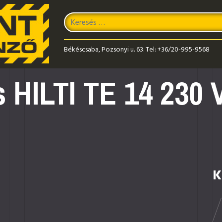
Keresés
Type 2 or more characters for results.
Békéscsaba, Pozsonyi u. 63.
Tel:
+36/20-995-9568
 HILTI TE 14 230 
K