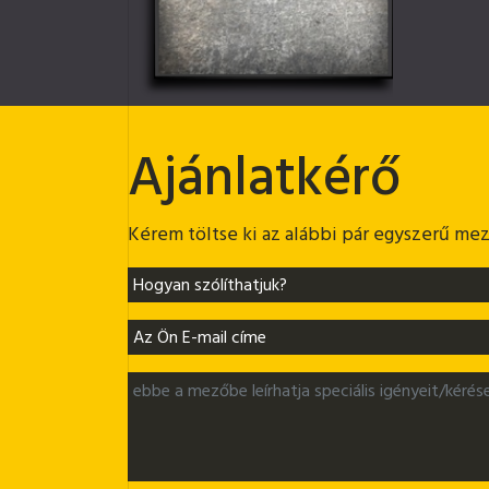
Ajánlatkérő
Kérem töltse ki az alábbi pár egyszerű mező