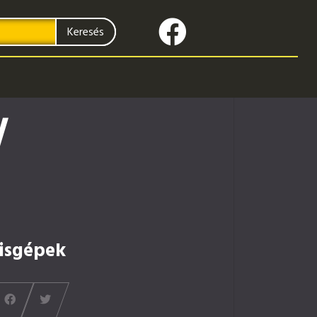
Keresés
V
isgépek