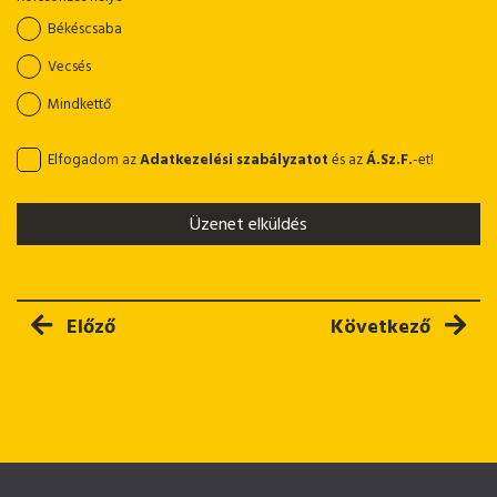
Békéscsaba
Vecsés
Mindkettő
Elfogadom az
Adatkezelési szabályzatot
és az
Á.Sz.F.
-et!
Üzenet elküldés
Előző cikk: Falhorony maró, 230 V
Következő cikk: 
Előző
Következő