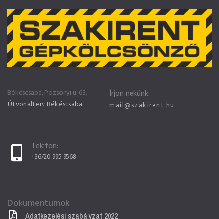
Békéscsaba, Pozsonyi u. 63.
Írjon nekünk:
Útvonalterv Békéscsaba
mail@szakirent.hu
Telefon:
+36/20 995 9568
Dokumentumok
Adatkezelési szabályzat 2022