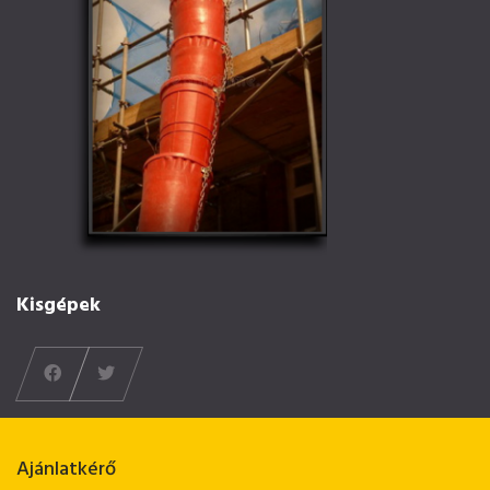
Kisgépek
Ajánlatkérő