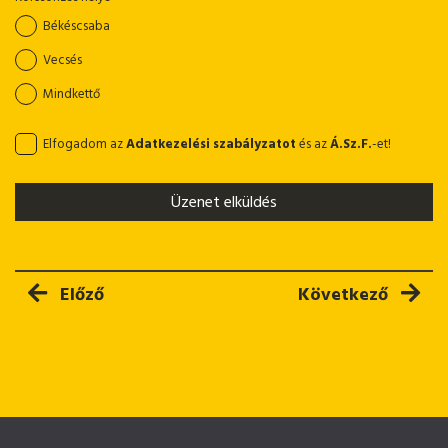
Békéscsaba
Vecsés
Mindkettő
Elfogadom az
Adatkezelési szabályzatot
és az
Á.Sz.F.
-et!
Üzenet elküldés
Előző cikk: Sarokcsiszoló, 230 V
Következő cikk: K
Előző
Következő