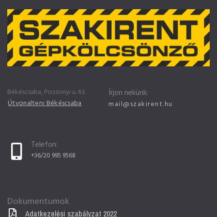
Békéscsaba, Pozsonyi u. 63.
Írjon nekünk:
Útvonalterv Békéscsaba
mail@szakirent.hu
Telefon:
+36/20 995 9568
Dokumentumok
Adatkezelési szabályzat 2022