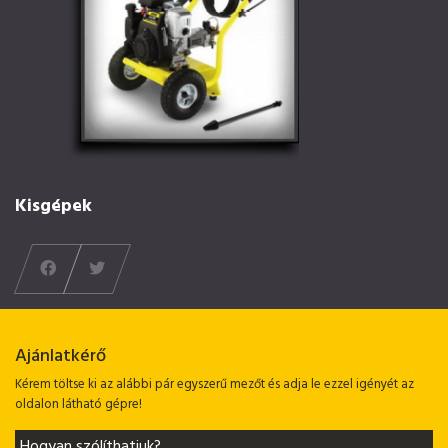
Kisgépek
Ajánlatkérő
Kérem töltse ki az alábbi pár egyszerű mezőt és adja le ezzel igényét az
oldalon látható gépre!