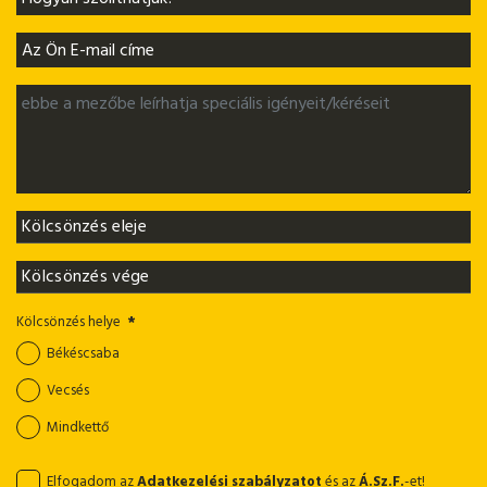
Kölcsönzés helye
*
Békéscsaba
Vecsés
Mindkettő
Elfogadom az
Adatkezelési szabályzatot
és az
Á.Sz.F.
-et!