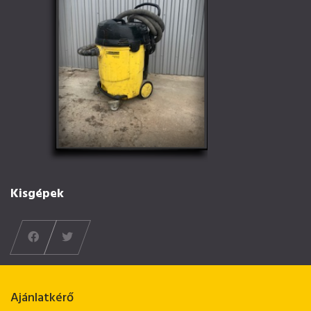
Kisgépek
Ajánlatkérő