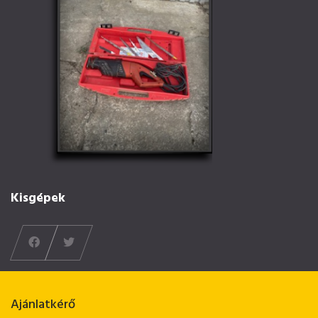
Kisgépek
Ajánlatkérő