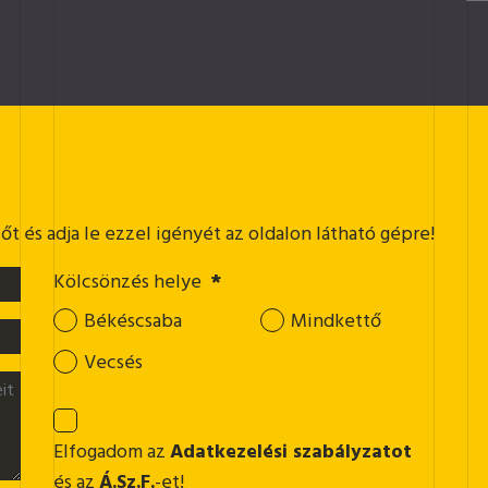
t és adja le ezzel igényét az oldalon látható gépre!
Kölcsönzés helye
*
Békéscsaba
Mindkettő
Vecsés
Elfogadom az
Adatkezelési szabályzatot
és az
Á.Sz.F.
-et!