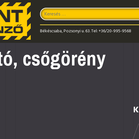
Keresés
Type 2 or more characters for results.
Békéscsaba, Pozsonyi u. 63.
Tel:
+36/20-995-9568
ító, csőgörény
K