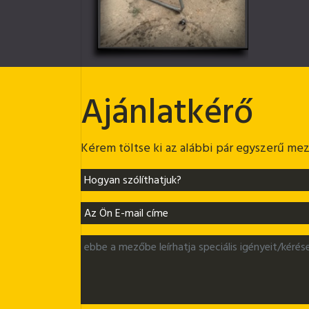
Ajánlatkérő
Kérem töltse ki az alábbi pár egyszerű mező