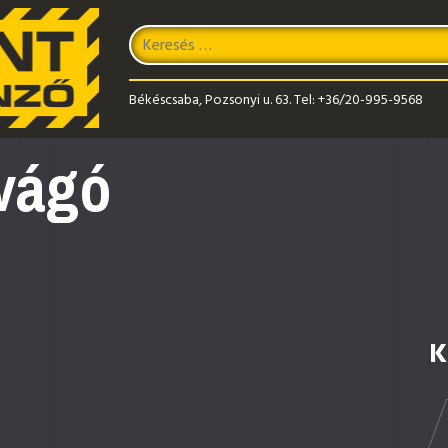
Keresés
Type 2 or more characters for results.
Békéscsaba, Pozsonyi u. 63.
Tel:
+36/20-995-9568
vágó
K