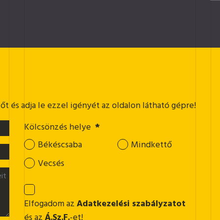
t és adja le ezzel igényét az oldalon látható gépre!
Kölcsönzés helye
*
Békéscsaba
Mindkettő
Vecsés
Elfogadom az
Adatkezelési szabályzatot
és az
Á.Sz.F.
-et!