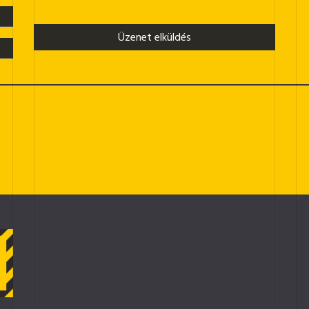
Üzenet elküldés
ézer