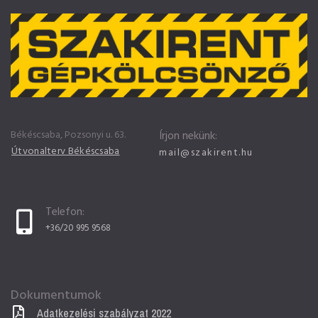
Békéscsaba, Pozsonyi u. 63.
Írjon nekünk:
Útvonalterv Békéscsaba
mail@szakirent.hu
Telefon:
+36/20 995 9568
Dokumentumok
Adatkezelési szabályzat 2022