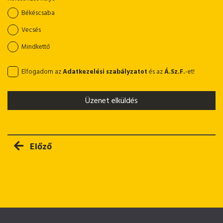
Békéscsaba
Vecsés
Mindkettő
Elfogadom az
Adatkezelési szabályzatot
és az
Á.Sz.F.
-et!
Üzenet elküldés
Előző cikk: Kölcsönözhető lombszívó
Előző