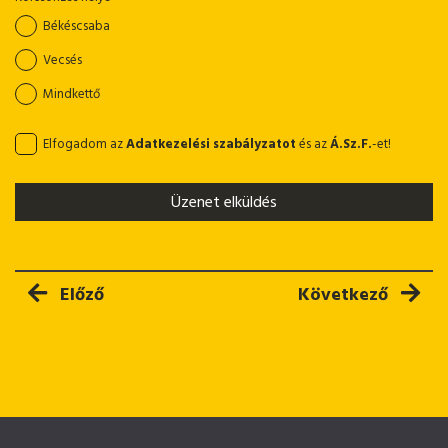
Békéscsaba
Vecsés
Mindkettő
Elfogadom az
Adatkezelési szabályzatot
és az
Á.Sz.F.
-et!
Üzenet elküldés
Előző cikk: Öntözőrendszer, földkábel ásó gép
Következő cikk: B
Előző
Következő