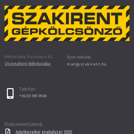
Békéscsaba, Pozsonyi u. 63.
Írjon nekünk:
Útvonalterv Békéscsaba
mail@szakirent.hu
Telefon:
+36/20 995 9568
Dokumentumok
Adatkezelési szabályzat 2022