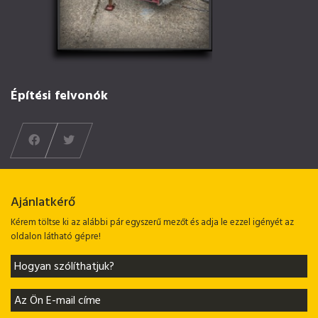
Építési felvonók
Ajánlatkérő
Kérem töltse ki az alábbi pár egyszerű mezőt és adja le ezzel igényét az
oldalon látható gépre!