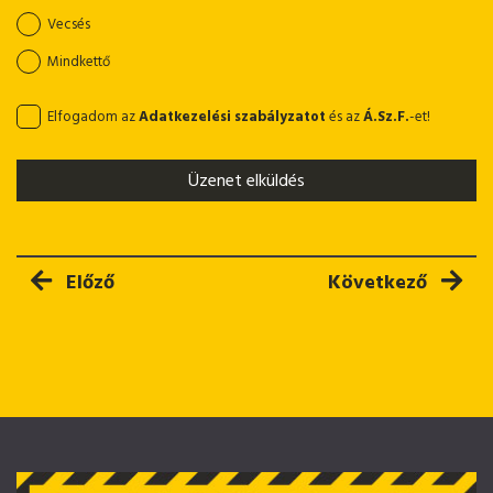
Vecsés
Mindkettő
Elfogadom az
Adatkezelési szabályzatot
és az
Á.Sz.F.
-et!
Üzenet elküldés
Előző cikk: Kölcsönözhető diesel ollós emelő
Következő cikk: 
Előző
Következő