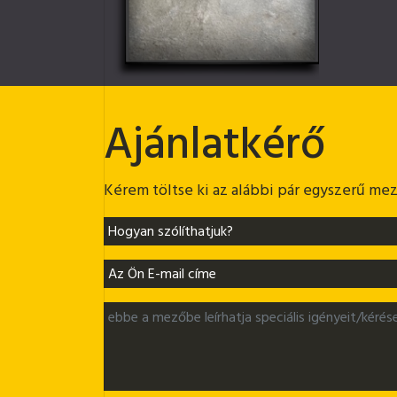
Ajánlatkérő
Kérem töltse ki az alábbi pár egyszerű mező