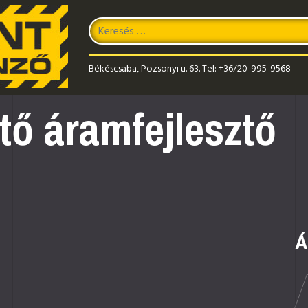
Keresés
Type 2 or more characters for results.
Békéscsaba, Pozsonyi u. 63.
Tel:
+36/20-995-9568
ő áramfejlesztő
Á