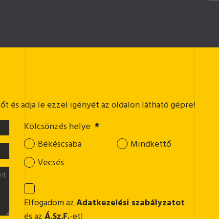
t és adja le ezzel igényét az oldalon látható gépre!
Kölcsönzés helye
*
Békéscsaba
Mindkettő
Vecsés
Elfogadom az
Adatkezelési szabályzatot
és az
Á.Sz.F.
-et!